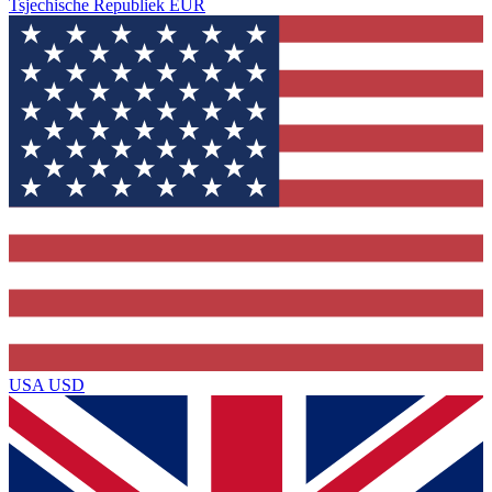
Tsjechische Republiek
EUR
USA
USD