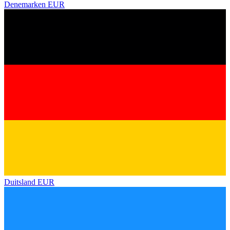
Denemarken
EUR
Duitsland
EUR