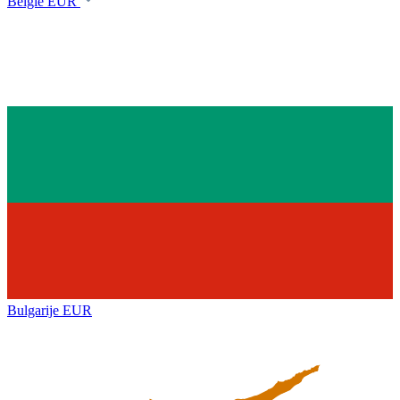
België
EUR
Bulgarije
EUR