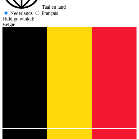
Taal en land
Nederlands
Français
Huidige winkel:
België