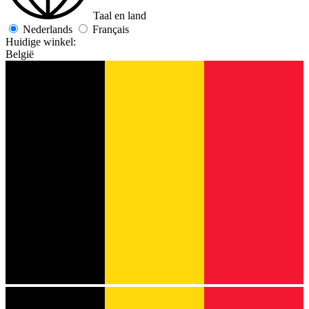
Taal en land
Nederlands
Français
Huidige winkel:
België