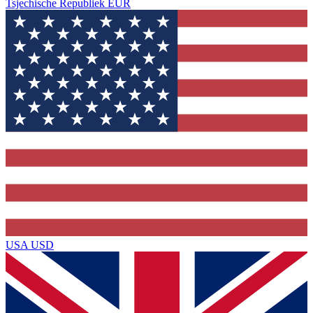
Tsjechische Republiek
EUR
USA
USD