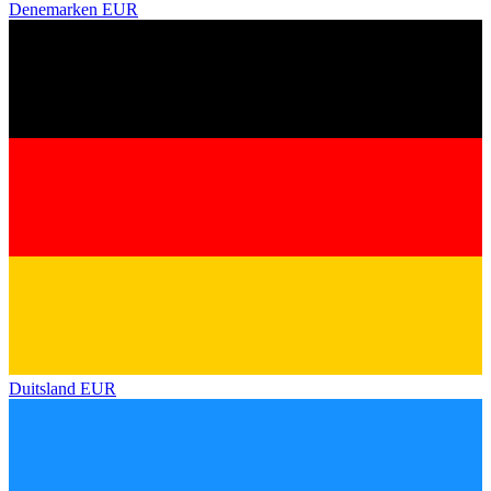
Denemarken
EUR
Duitsland
EUR