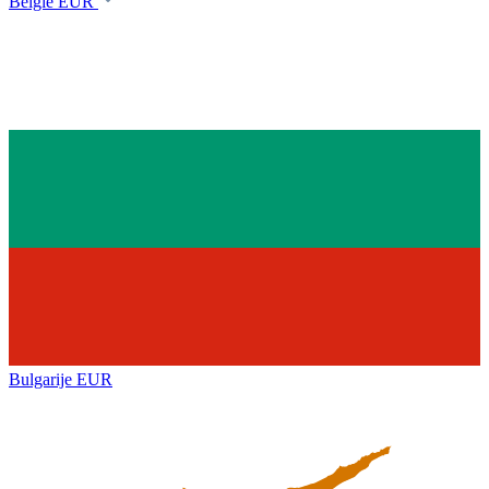
België
EUR
Bulgarije
EUR