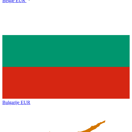
België
EUR
Bulgarije
EUR