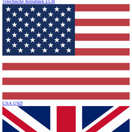
Tsjechische Republiek
EUR
USA
USD