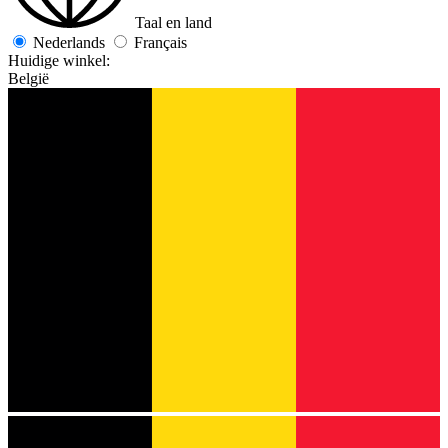
Taal en land
Nederlands
Français
Huidige winkel:
België