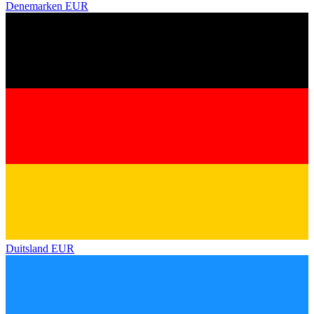
Denemarken
EUR
Duitsland
EUR