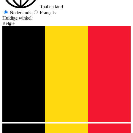
Taal en land
Nederlands
Français
Huidige winkel:
België