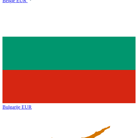
België
EUR
Bulgarije
EUR