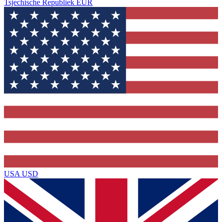
Tsjechische Republiek
EUR
USA
USD