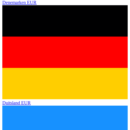
Denemarken
EUR
Duitsland
EUR