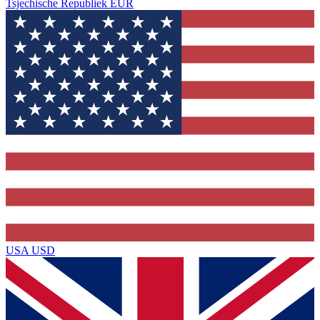
Tsjechische Republiek
EUR
USA
USD