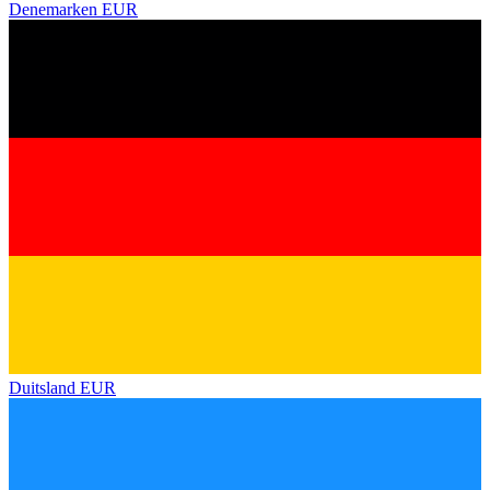
Denemarken
EUR
Duitsland
EUR