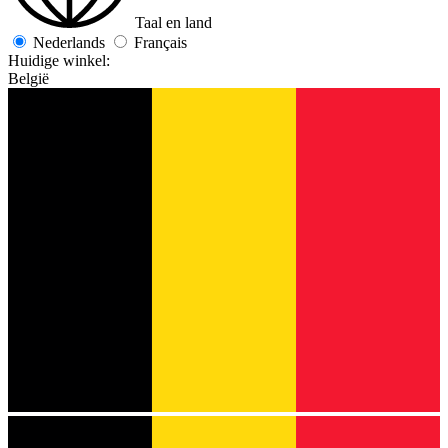
Taal en land
Nederlands
Français
Huidige winkel:
België