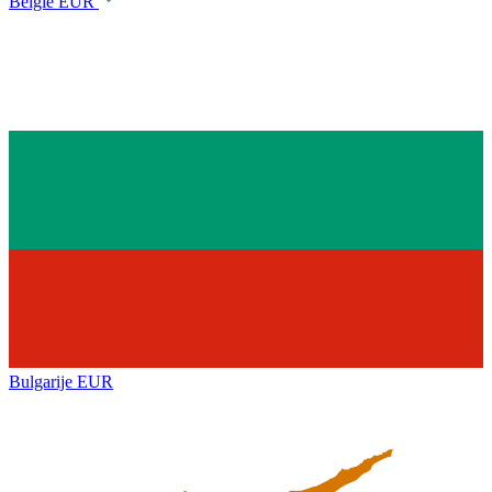
België
EUR
Bulgarije
EUR