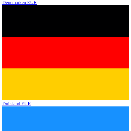
Denemarken
EUR
Duitsland
EUR