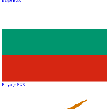
België
EUR
Bulgarije
EUR