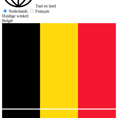
Taal en land
Nederlands
Français
Huidige winkel:
België