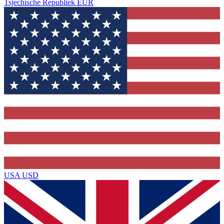
Tsjechische Republiek
EUR
USA
USD