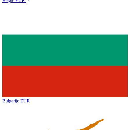
België
EUR
Bulgarije
EUR