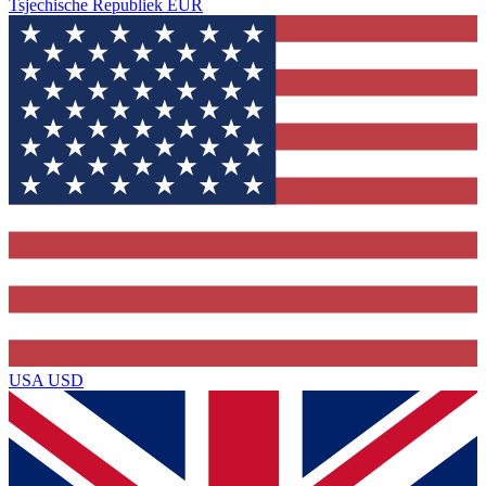
Tsjechische Republiek
EUR
USA
USD