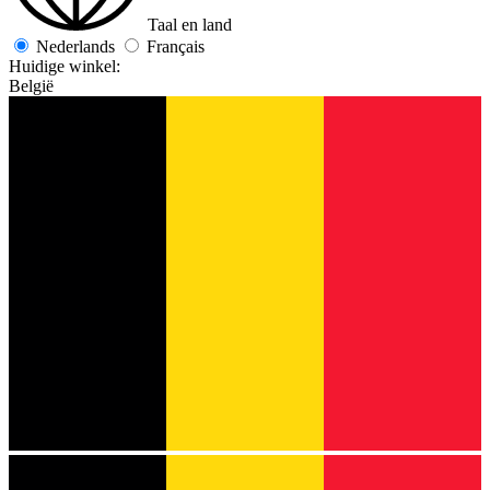
Taal en land
Nederlands
Français
Huidige winkel:
België