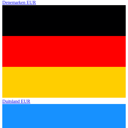
Denemarken
EUR
Duitsland
EUR