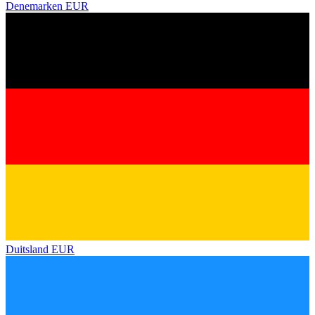
Denemarken
EUR
Duitsland
EUR