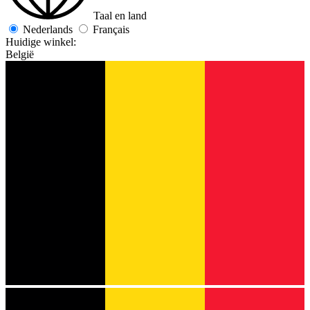
Taal en land
Nederlands
Français
Huidige winkel:
België