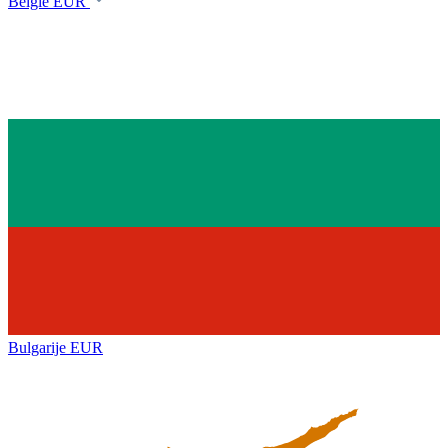
België
EUR
Bulgarije
EUR