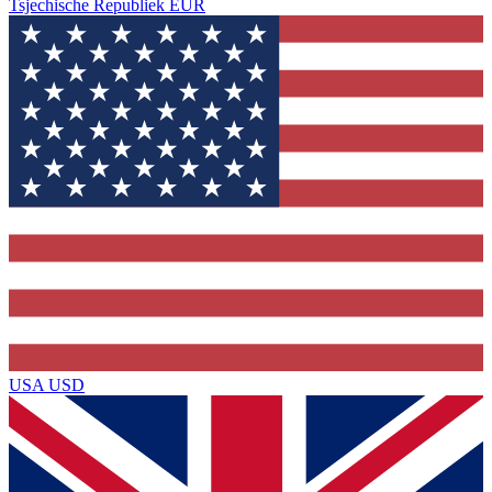
Tsjechische Republiek
EUR
USA
USD