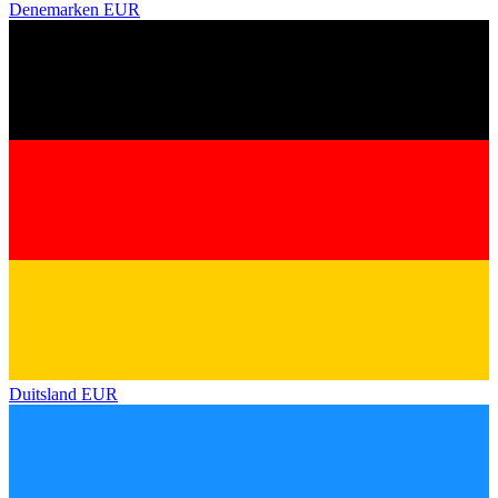
Denemarken
EUR
Duitsland
EUR