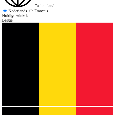
Taal en land
Nederlands
Français
Huidige winkel:
België