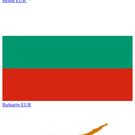
België
EUR
Bulgarije
EUR