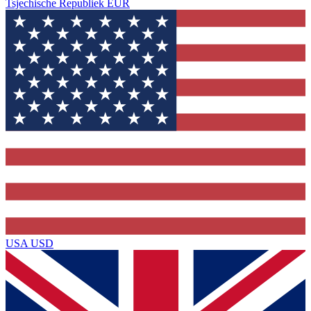
Tsjechische Republiek
EUR
USA
USD