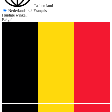
Taal en land
Nederlands
Français
Huidige winkel:
België