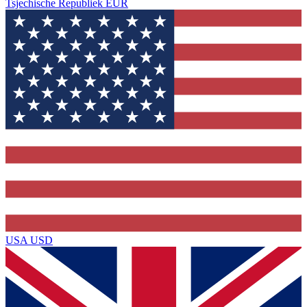
Tsjechische Republiek
EUR
USA
USD