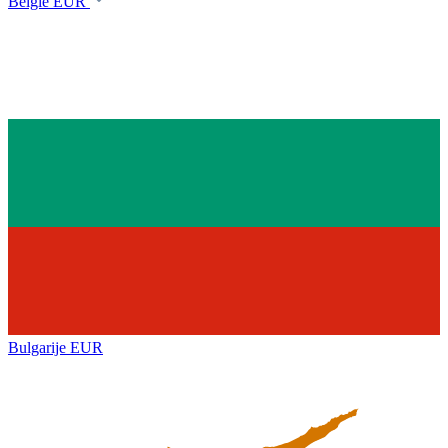
België
EUR
Bulgarije
EUR