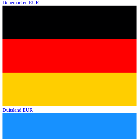
Denemarken
EUR
Duitsland
EUR