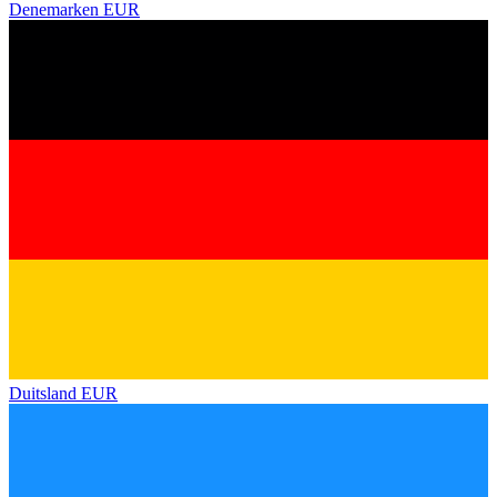
Denemarken
EUR
Duitsland
EUR