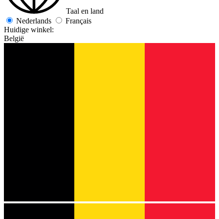
Taal en land
Nederlands
Français
Huidige winkel:
België