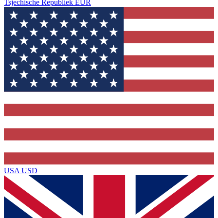
Tsjechische Republiek
EUR
USA
USD