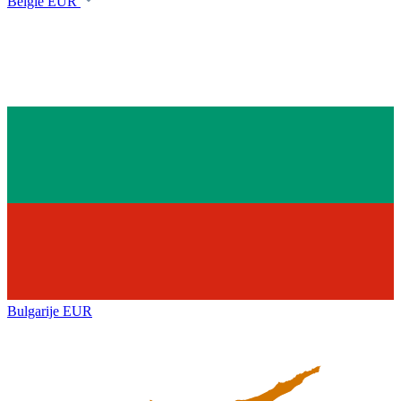
België
EUR
Bulgarije
EUR