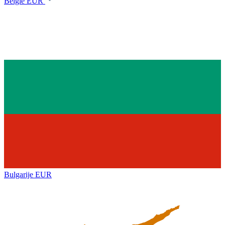
België
EUR
Bulgarije
EUR