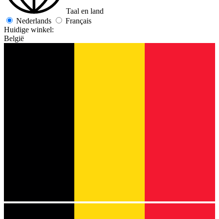
Taal en land
Nederlands
Français
Huidige winkel:
België