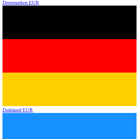
Denemarken
EUR
Duitsland
EUR