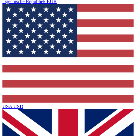
Tsjechische Republiek
EUR
USA
USD