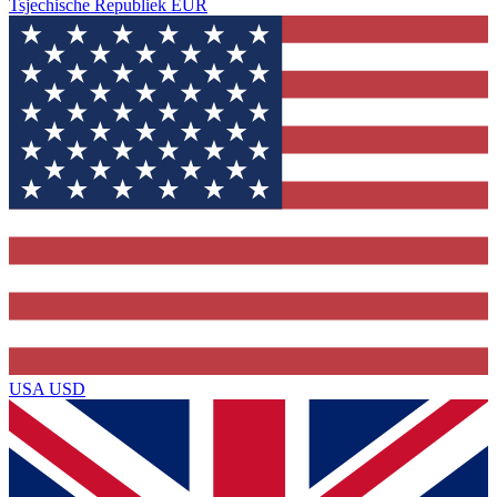
Tsjechische Republiek
EUR
USA
USD