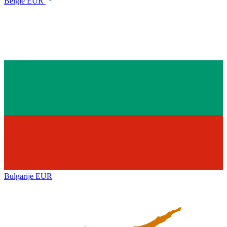
België
EUR
Bulgarije
EUR