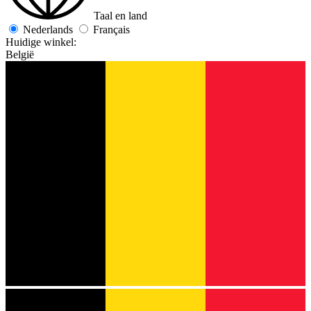
Taal en land
Nederlands
Français
Huidige winkel:
België