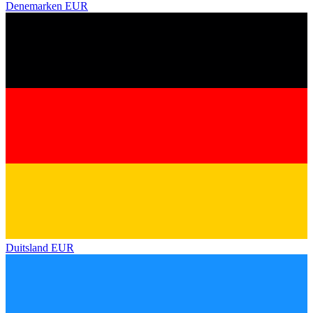
Denemarken
EUR
Duitsland
EUR