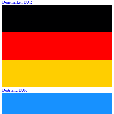
Denemarken
EUR
Duitsland
EUR