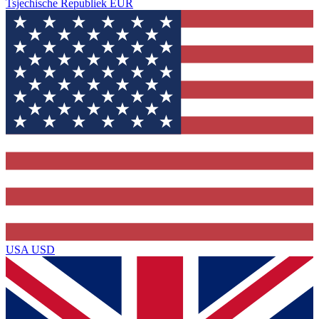
Tsjechische Republiek
EUR
USA
USD