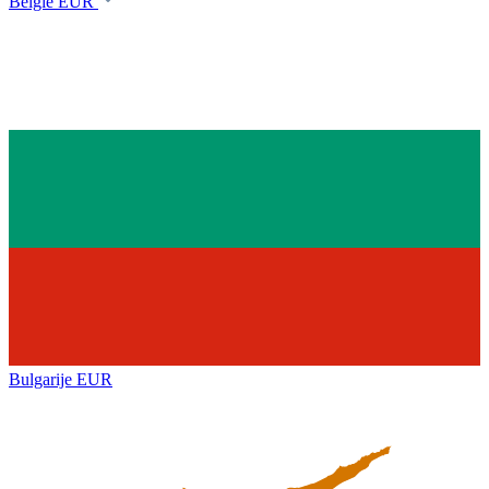
België
EUR
Bulgarije
EUR