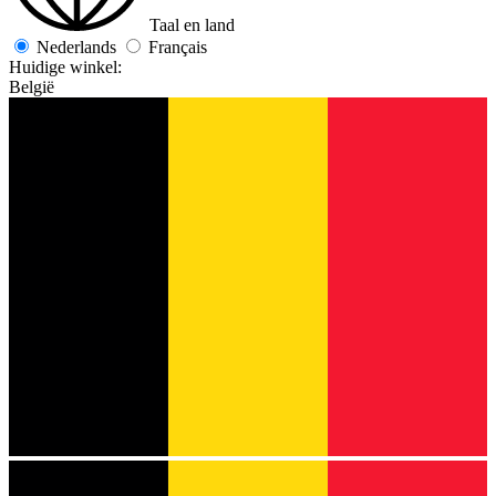
Taal en land
Nederlands
Français
Huidige winkel:
België