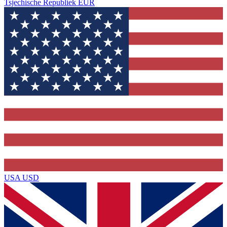
Tsjechische Republiek
EUR
USA
USD