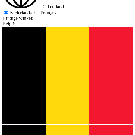
Taal en land
Nederlands
Français
Huidige winkel:
België