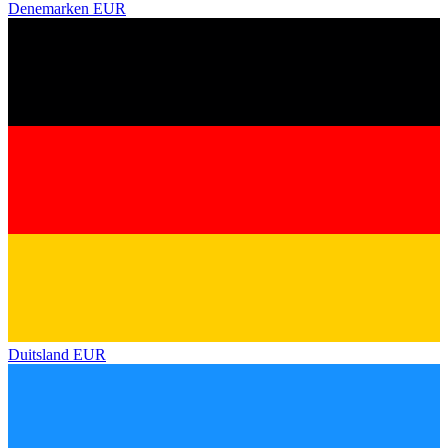
Denemarken
EUR
Duitsland
EUR