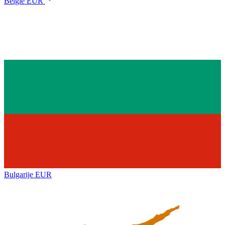
België
EUR
Bulgarije
EUR