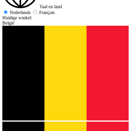
Taal en land
Nederlands
Français
Huidige winkel:
België