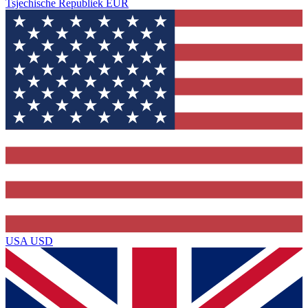
Tsjechische Republiek
EUR
USA
USD