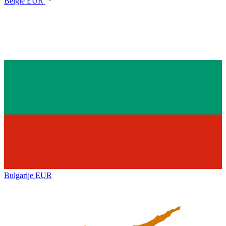
België
EUR
Bulgarije
EUR