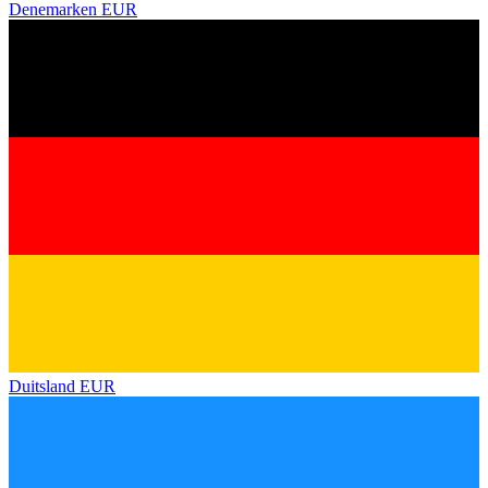
Denemarken
EUR
Duitsland
EUR