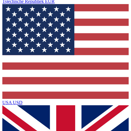
Tsjechische Republiek
EUR
USA
USD