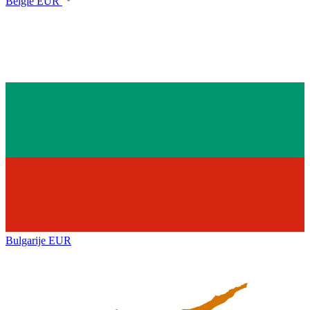
België
EUR
Bulgarije
EUR