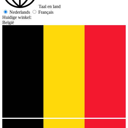
Taal en land
Nederlands
Français
Huidige winkel:
België