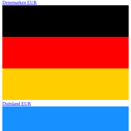
Denemarken
EUR
Duitsland
EUR