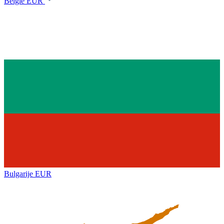
België
EUR
Bulgarije
EUR