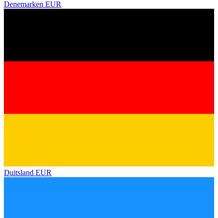
Denemarken
EUR
Duitsland
EUR