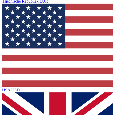
Tsjechische Republiek
EUR
USA
USD