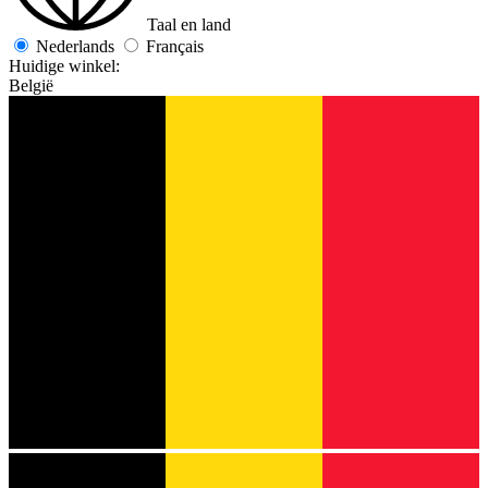
Taal en land
Nederlands
Français
Huidige winkel:
België