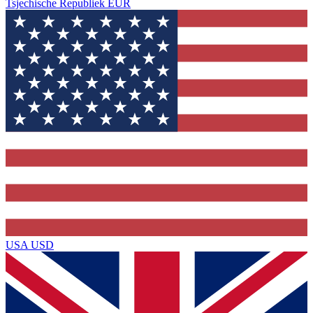
Tsjechische Republiek
EUR
USA
USD