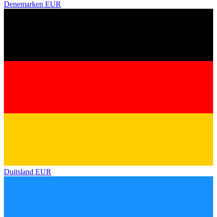
Denemarken
EUR
Duitsland
EUR