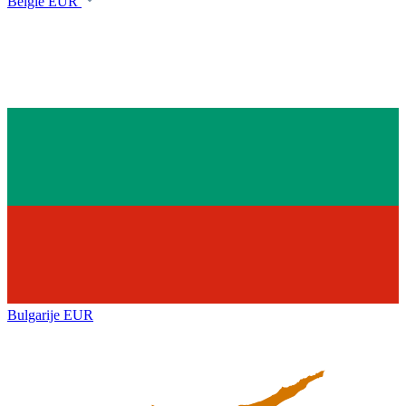
België
EUR
Bulgarije
EUR