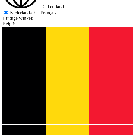
Taal en land
Nederlands
Français
Huidige winkel:
België