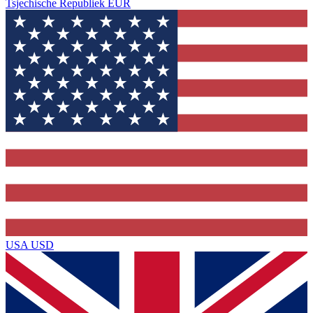
Tsjechische Republiek
EUR
USA
USD