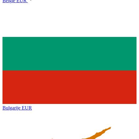
België
EUR
Bulgarije
EUR