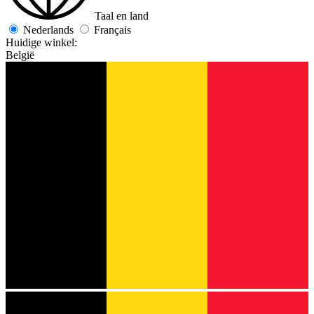
Taal en land
Nederlands
Français
Huidige winkel:
België