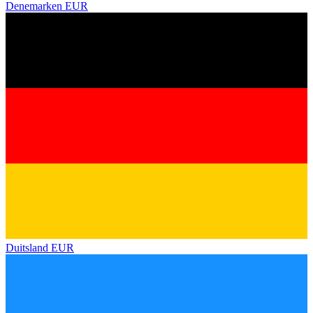
Denemarken
EUR
Duitsland
EUR