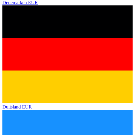
Denemarken
EUR
Duitsland
EUR