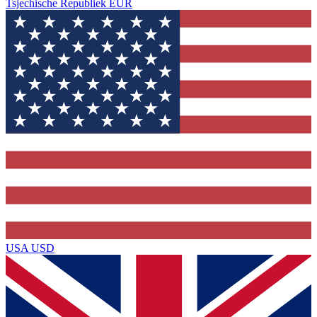
Tsjechische Republiek
EUR
USA
USD