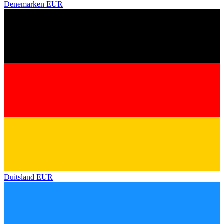
Denemarken
EUR
Duitsland
EUR