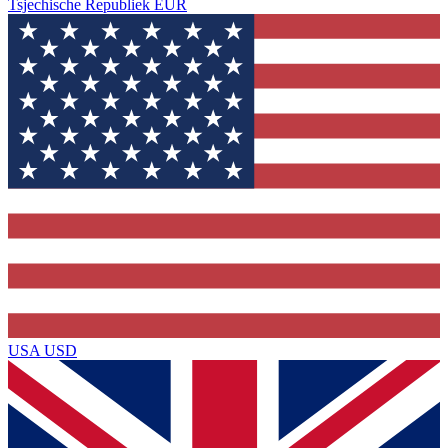
Tsjechische Republiek
EUR
USA
USD