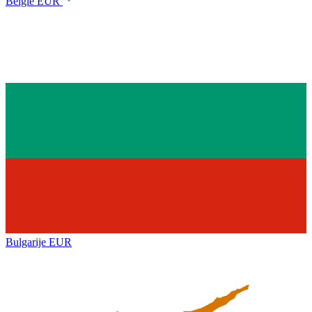
België
EUR
Bulgarije
EUR