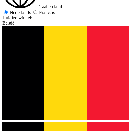
Taal en land
Nederlands
Français
Huidige winkel:
België