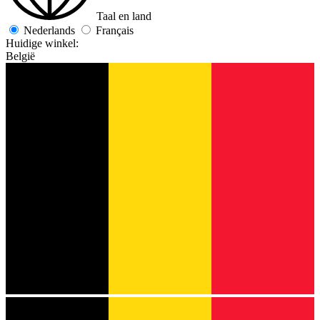
Taal en land
Nederlands
Français
Huidige winkel:
België