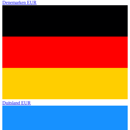
Denemarken
EUR
Duitsland
EUR