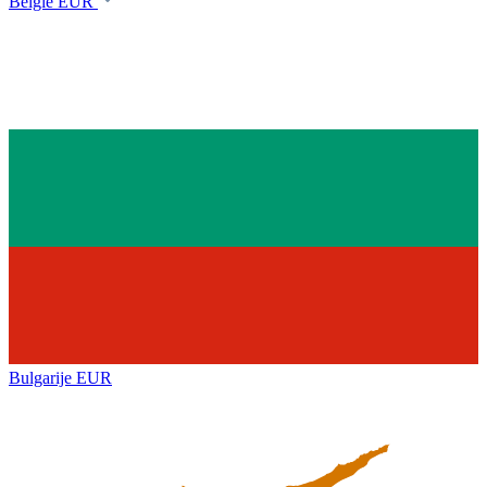
België
EUR
Bulgarije
EUR