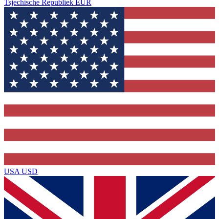
Tsjechische Republiek
EUR
USA
USD