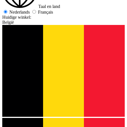
Taal en land
Nederlands
Français
Huidige winkel:
België