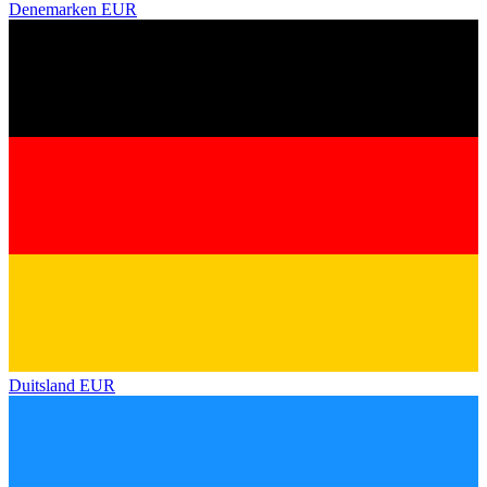
Denemarken
EUR
Duitsland
EUR