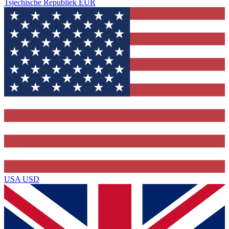
Tsjechische Republiek
EUR
USA
USD