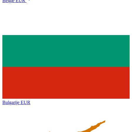
België
EUR
Bulgarije
EUR