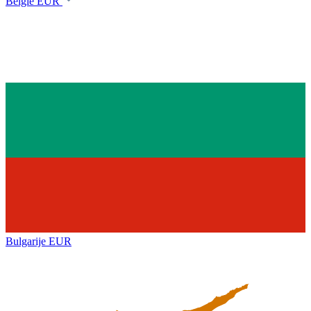
België
EUR
Bulgarije
EUR