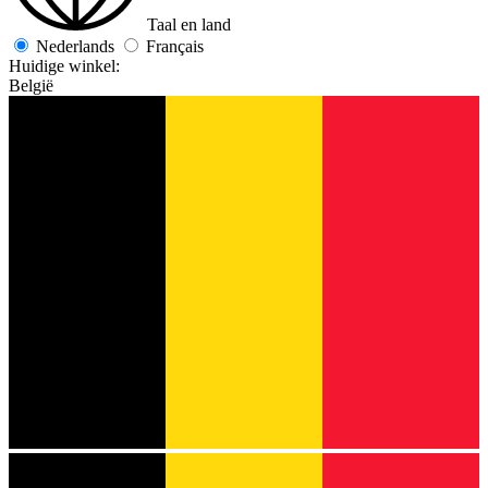
Taal en land
Nederlands
Français
Huidige winkel:
België