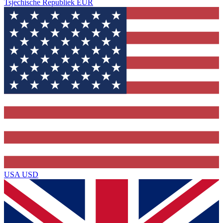
Tsjechische Republiek
EUR
USA
USD