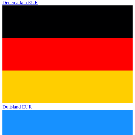
Denemarken
EUR
Duitsland
EUR