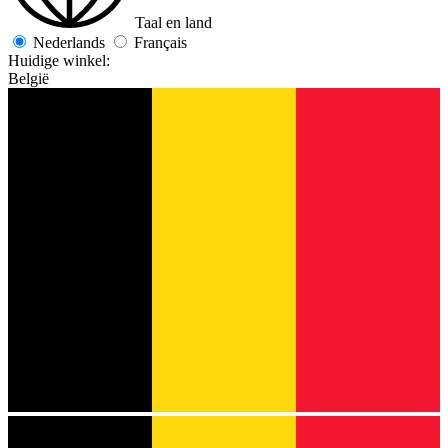
Taal en land
Nederlands
Français
Huidige winkel:
België