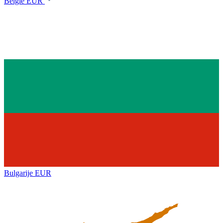
België
EUR
Bulgarije
EUR