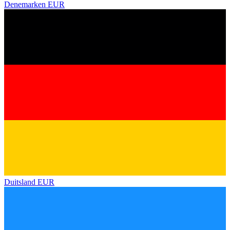
Denemarken
EUR
Duitsland
EUR