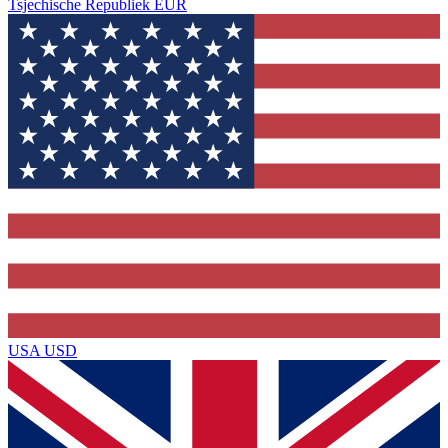
Tsjechische Republiek
EUR
USA
USD