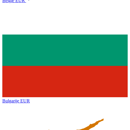
België
EUR
Bulgarije
EUR