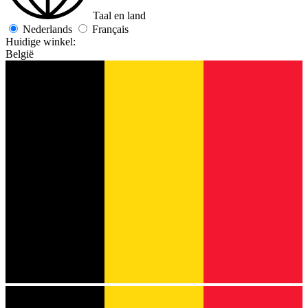
Taal en land
Nederlands
Français
Huidige winkel:
België