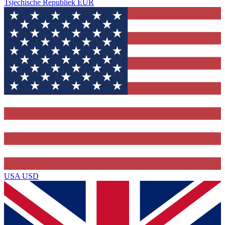
Tsjechische Republiek
EUR
USA
USD