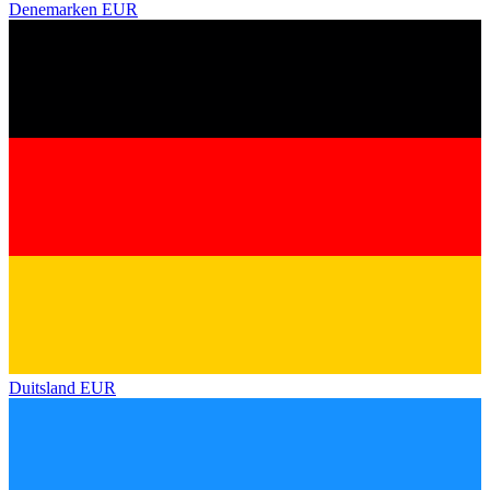
Denemarken
EUR
Duitsland
EUR