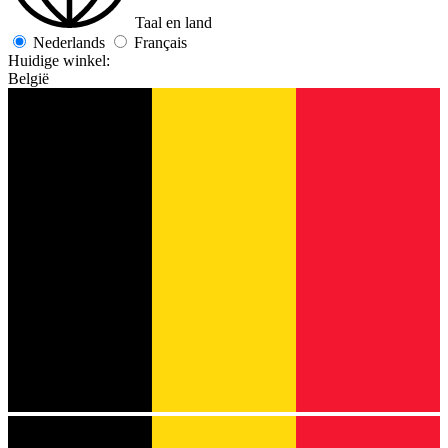
Taal en land
Nederlands
Français
Huidige winkel:
België