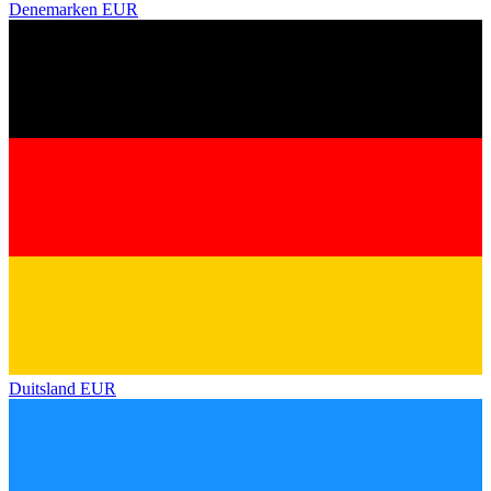
Denemarken
EUR
Duitsland
EUR