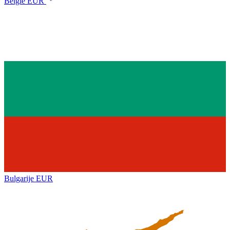
België
EUR
Bulgarije
EUR