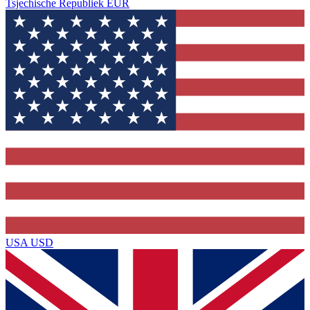
Tsjechische Republiek
EUR
USA
USD