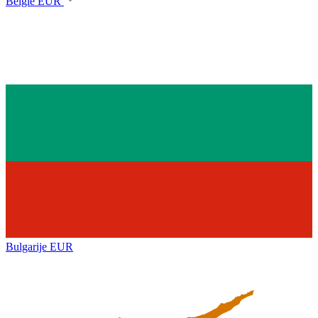
België
EUR
Bulgarije
EUR