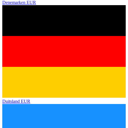
Denemarken
EUR
Duitsland
EUR