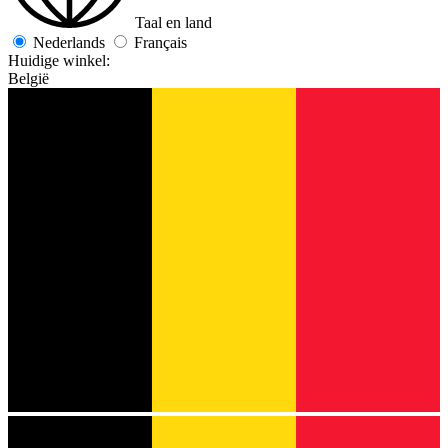
Taal en land
Nederlands
Français
Huidige winkel:
België