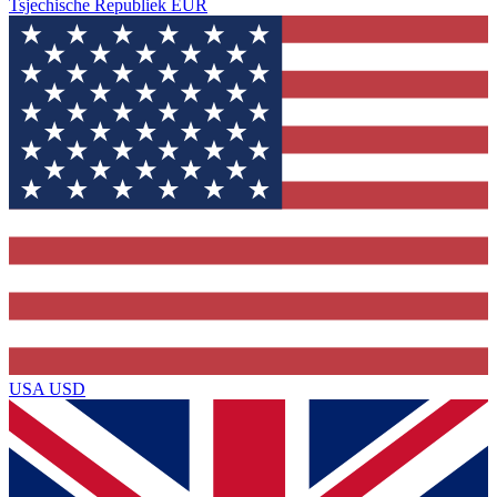
Tsjechische Republiek
EUR
USA
USD