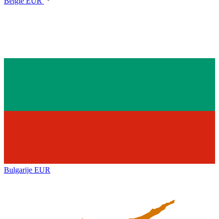
België
EUR
Bulgarije
EUR