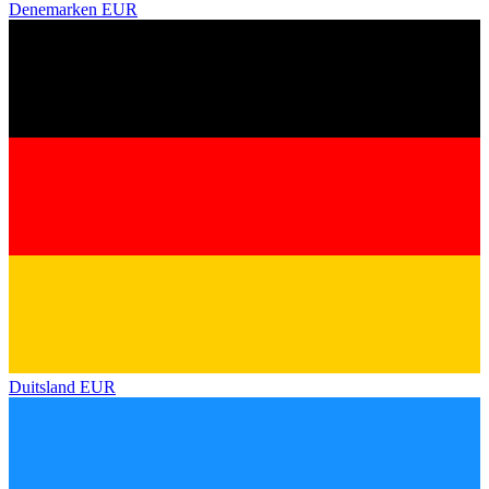
Denemarken
EUR
Duitsland
EUR