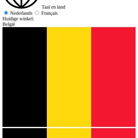
Taal en land
Nederlands
Français
Huidige winkel:
België