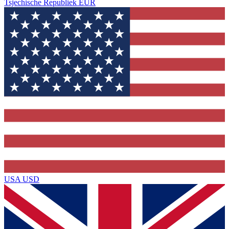
Tsjechische Republiek
EUR
USA
USD