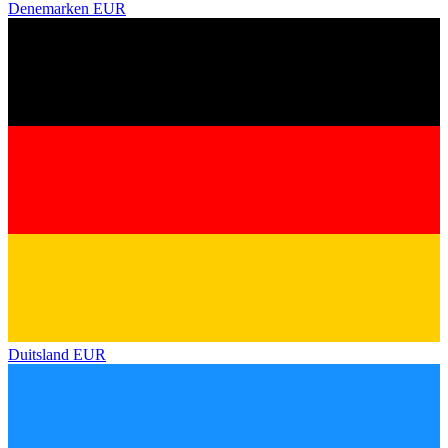
Denemarken
EUR
Duitsland
EUR