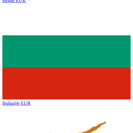
België
EUR
Bulgarije
EUR