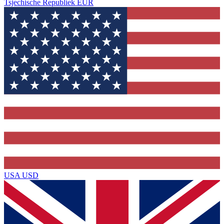
Tsjechische Republiek
EUR
USA
USD