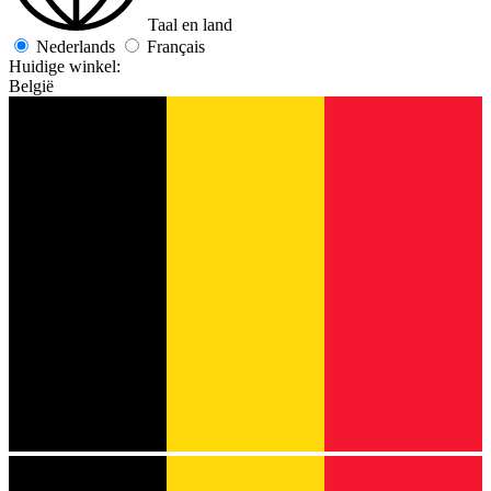
Taal en land
Nederlands
Français
Huidige winkel:
België