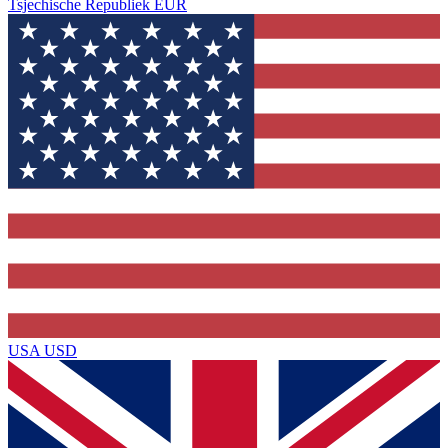
Tsjechische Republiek
EUR
USA
USD