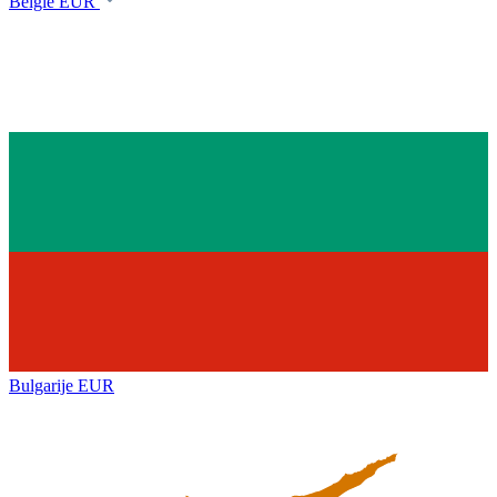
België
EUR
Bulgarije
EUR