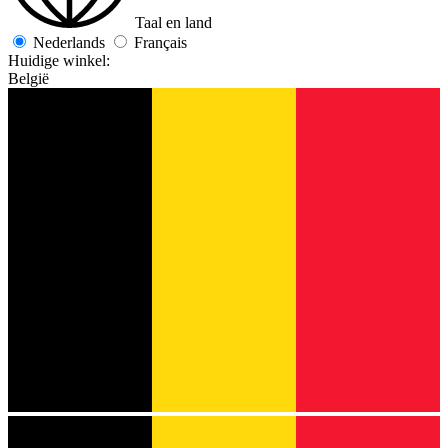
Taal en land
Nederlands
Français
Huidige winkel:
België