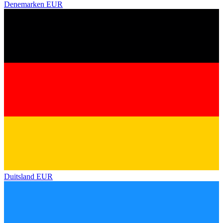
Denemarken
EUR
Duitsland
EUR