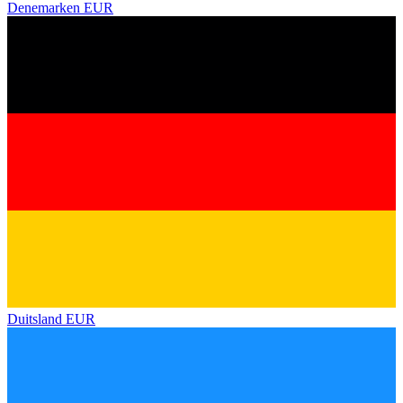
Denemarken
EUR
Duitsland
EUR