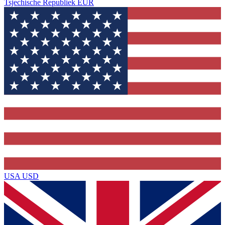
Tsjechische Republiek
EUR
USA
USD