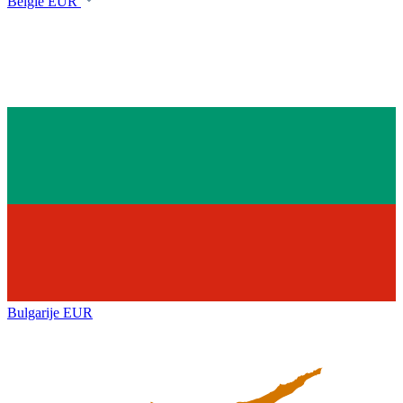
België
EUR
Bulgarije
EUR