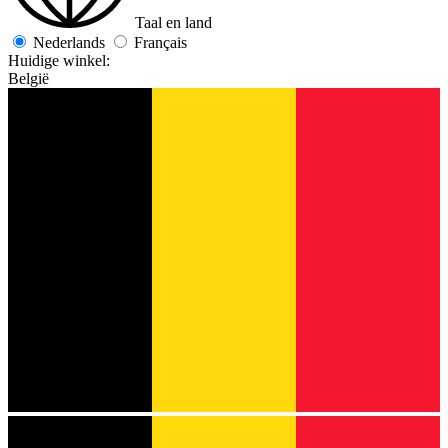
Taal en land
Nederlands
Français
Huidige winkel:
België